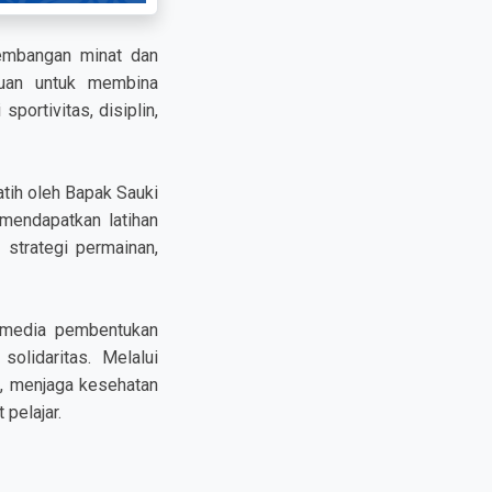
embangan minat dan
ujuan untuk membina
portivitas, disiplin,
atih oleh Bapak Sauki
mendapatkan latihan
 strategi permainan,
i media pembentukan
olidaritas. Melalui
i, menjaga kesehatan
pelajar.