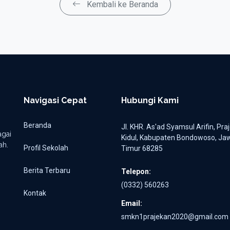
Kembali ke Beranda
Navigasi Cepat
Hubungi Kami
Beranda
Jl. KHR. As'ad Syamsul Arifin, Pra
gai
Kidul, Kabupaten Bondowoso, Ja
ah.
Profil Sekolah
Timur 68285
Berita Terbaru
Telepon:
(0332) 560263
Kontak
Email:
smkn1prajekan2020@gmail.com