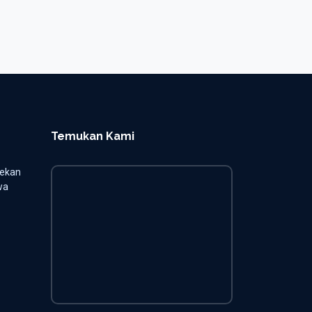
Temukan Kami
jekan
wa