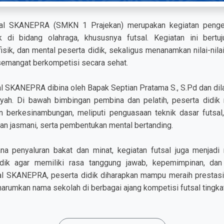
utsal SKANEPRA (SMKN 1 Prajekan) merupakan kegiatan peng
k di bidang olahraga, khususnya futsal. Kegiatan ini bert
sik, dan mental peserta didik, sekaligus menanamkan nilai-nilai s
 semangat berkompetisi secara sehat.
al SKANEPRA dibina oleh Bapak Septian Pratama S., S.Pd dan dil
h. Di bawah bimbingan pembina dan pelatih, peserta didik 
 berkesinambungan, meliputi penguasaan teknik dasar futsal,
an jasmani, serta pembentukan mental bertanding.
ana penyaluran bakat dan minat, kegiatan futsal juga menjad
idik agar memiliki rasa tanggung jawab, kepemimpinan, dan s
sal SKANEPRA, peserta didik diharapkan mampu meraih prestas
arumkan nama sekolah di berbagai ajang kompetisi futsal tingkat 