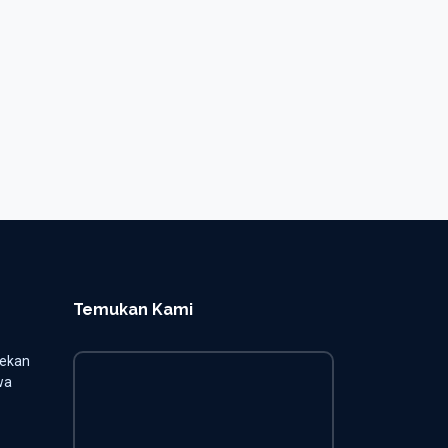
Temukan Kami
jekan
wa