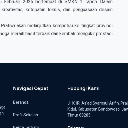
–25 Februari 2026 bertempat di SMKN 1 Tapen. Dalam
kreativitas, ketepatan teknis, dan penguasaan desain
Pratiwi akan melanjutkan kompetisi ke tingkat provinsi
ga meraih hasil terbaik dan kembali mengukir prestasi
Navigasi Cepat
Hubungi Kami
Beranda
Jl. KHR. As'ad Syamsul Arifin, Pra
gai
Kidul, Kabupaten Bondowoso, Ja
ah.
Profil Sekolah
Timur 68285
Berita Terbaru