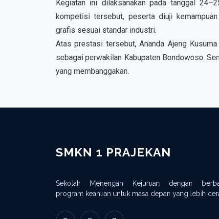
Kegiatan ini dilaksanakan pada tanggal 24
kompetisi tersebut, peserta diuji kemampuan 
grafis sesuai standar industri.
Atas prestasi tersebut, Ananda Ajeng Kusuma 
sebagai perwakilan Kabupaten Bondowoso. Semo
yang membanggakan.
SMKN 1 PRAJEKAN
Sekolah Menengah Kejuruan dengan berba
program keahlian untuk masa depan yang lebih cer