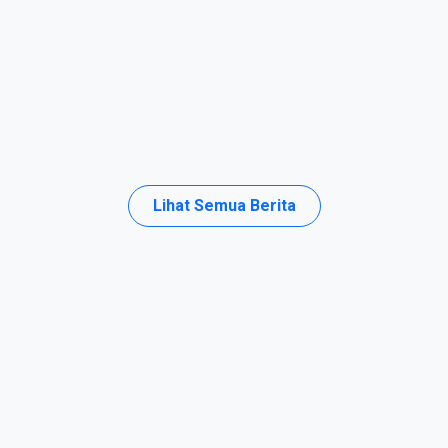
Selamat Berkompetisi lomba
Kompetensi Siswa (LKS) Graphic
Design technology Tingkat
Kabupaten Bondowoso tahun 2026
Lihat Semua Berita
6
Baca Selengkapnya
27 Feb 2026