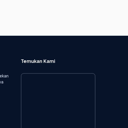
Temukan Kami
jekan
wa