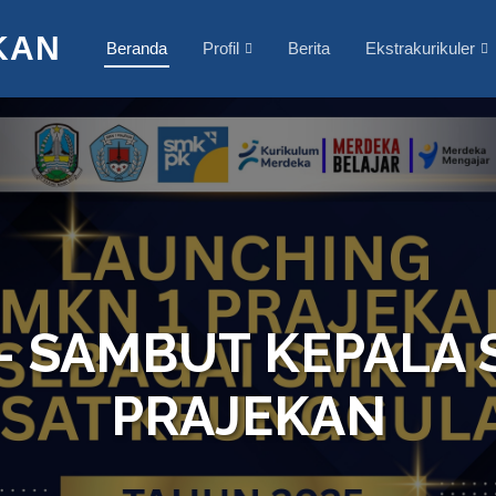
KAN
Beranda
Profil
Berita
Ekstrakurikuler
 - SAMBUT KEPALA 
PRAJEKAN