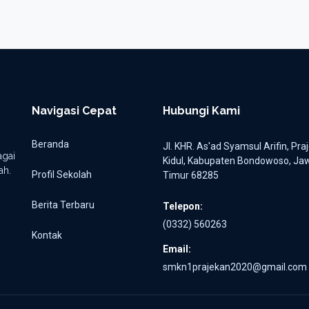
Eva Arnas
Solihin
STAFF ADMINISTRASI
ADMINISTRASI LAYANA
‹
1
2
3
4
›
KHUSUS
Navigasi Cepat
Hubungi Kami
Beranda
Jl. KHR. As'ad Syamsul Arifin, Pra
gai
Kidul, Kabupaten Bondowoso, Ja
ah.
Profil Sekolah
Timur 68285
Berita Terbaru
Telepon:
(0332) 560263
Kontak
Email:
smkn1prajekan2020@gmail.com