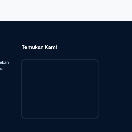
Ari Eko Supriyadi, S.Pd
N
STAFF ADMINISTRASI
Temukan Kami
jekan
wa